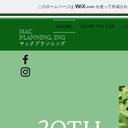
このホームページは
.com
を使って作成され
HOME
HOW TO USE
G
MAC
PLANNING. ING
マックプランニング
20TH