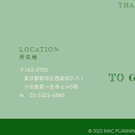
THA
LOCATION
​所在地
〒163-0705
TO 
東京都新宿区西新宿2-7-1
小田急第一生命ビル5階
℡ 03-5321-6840
© 2022 MAC PLANNING