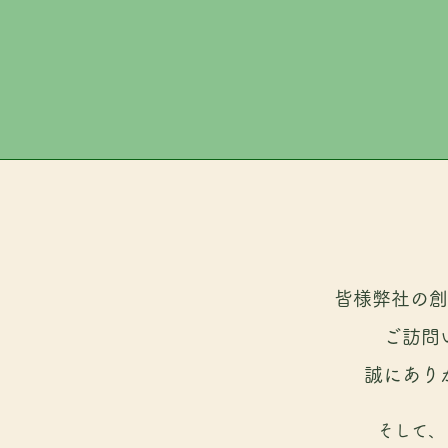
​​皆様弊社の
ご訪問
誠にあり
そして、