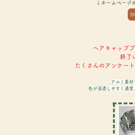
↓ホームページ
B
ヘアキャッププ
終了
​たくさんのアンケー
アルミ素材
色が浸透しやすく通常