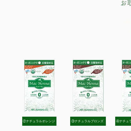
​
M
②ナチュラルオレンジ
③ナチュラルブロンズ
④ナチュ