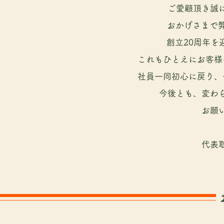
ご愛顧頂き誠
おかげさまで
創立20周年を
これもひとえにお客様
社員一同初心に戻り、
今後とも、変わ
お願
​代