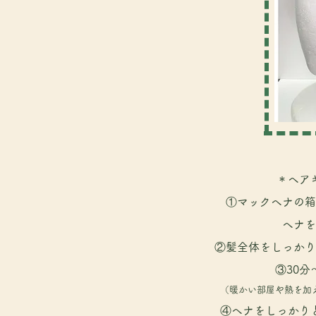
＊ヘア
①マックヘナの箱
ヘナ
を
②髪全体をしっかり
③30分
（暖かい部屋や熱を加
④ヘナをしっかり