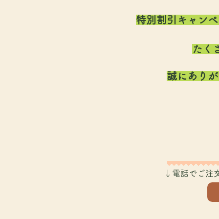
特別割引キャンペ
たく
​誠にあり
↓​電話で
ご注